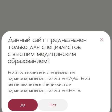
Данный сайт предназначен
только для специалистов
с высшим медицинским
образованием!
Если вы являетесь специалистом
Хочу попасть на карту!
здравоохранения, нажмите «ДА». Если
вы не являетесь специалистом
здравоохранения, нажмите «НЕТ».
ТЕЛЕФОН
Главная
+7 (495) 741-49-90
О продукте
E-MAIL
Клиники
Да
Нет
info@bfholding.ru
Мероприятия