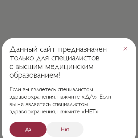
Данный сайт предназначен
только для специалистов
с высшим медицинским
образованием!
Если вы являетесь специалистом
Хочу попасть на карту!
здравоохранения, нажмите «ДА». Если
вы не являетесь специалистом
здравоохранения, нажмите «НЕТ».
ТЕЛЕФОН
Главная
+7 (495) 741-49-90
О продукте
E-MAIL
Клиники
Да
Нет
info@bfholding.ru
Мероприятия