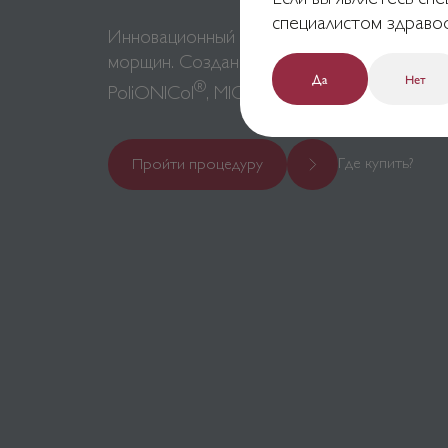
специалистом здраво
Инновационный коллагеновый филлер для 
морщин. Создан на основе уникальных за
Да
Нет
®
®
PoliONICol
, MICRONONIC
, CarboSafeC
Где купить?
Пройти процедуру