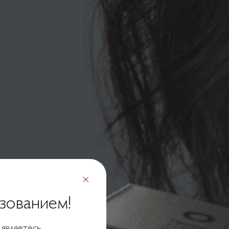
зованием!
 являетесь