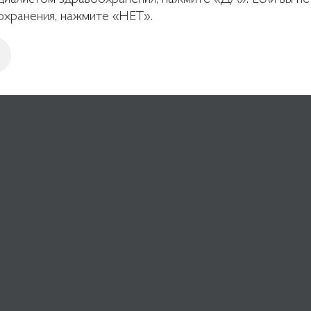
охранения, нажмите «НЕТ».
глубоких и средних
патентованных технологий
®
ross
.